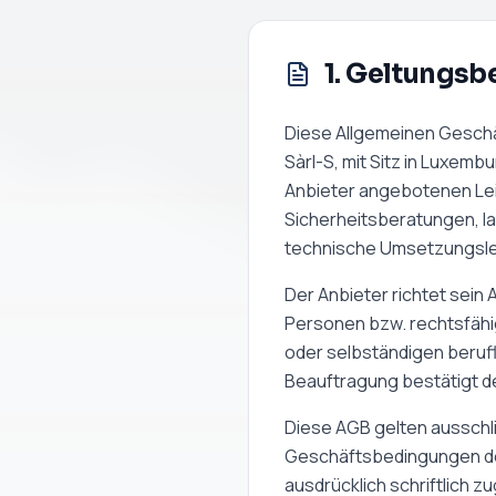
1. Geltungsb
Diese Allgemeinen Geschä
Sàrl-S
, mit Sitz in Luxem
Anbieter angebotenen Leis
Sicherheitsberatungen, 
technische Umsetzungsle
Der Anbieter richtet sein 
Personen bzw. rechtsfähi
oder selbständigen berufl
Beauftragung bestätigt der
Diese AGB gelten aussch
Geschäftsbedingungen des
ausdrücklich schriftlich z